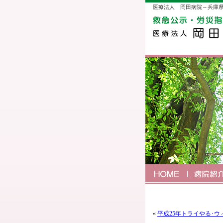
医療法人 岡田病院～兵庫
«
平成25年トライやる･