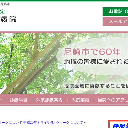
県尼崎市
ウィークについて
平成26年トライやる･ウィークについて
»