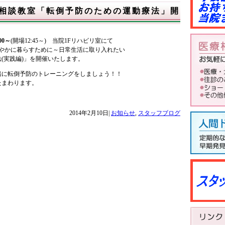
相談教室「転倒予防のための運動療法」開
00～
(開場12:45～) 当院1Fリハビリ室にて
健やかに暮らすために～日常生活に取り入れたい
(実践編)」を開催いたします。
に転倒予防のトレーニングをしましょう！！
たまわります。
2014年2月10日|
お知らせ
,
スタッフブログ